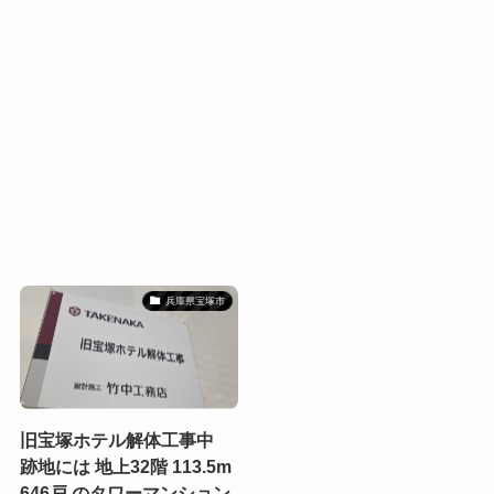
兵庫県宝塚市
旧宝塚ホテル解体工事中
跡地には 地上32階 113.5m
646戸 のタワーマンション