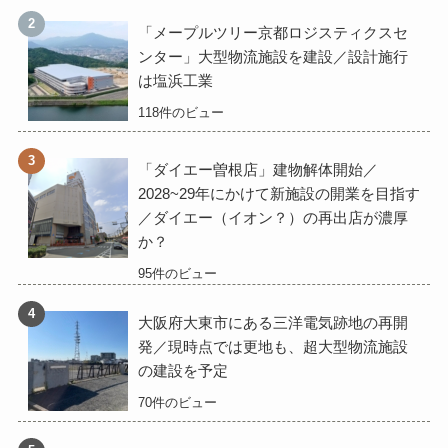
「メープルツリー京都ロジスティクスセ
ンター」大型物流施設を建設／設計施行
は塩浜工業
118件のビュー
「ダイエー曽根店」建物解体開始／
2028~29年にかけて新施設の開業を目指す
／ダイエー（イオン？）の再出店が濃厚
か？
95件のビュー
大阪府大東市にある三洋電気跡地の再開
発／現時点では更地も、超大型物流施設
の建設を予定
70件のビュー