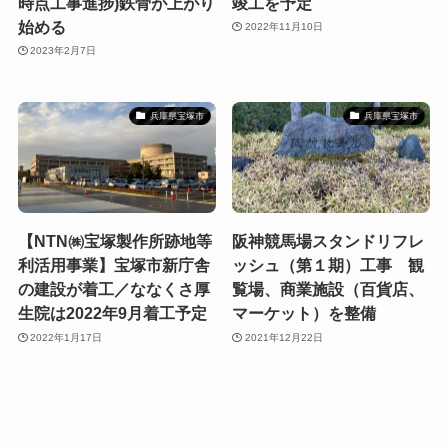
時点工事進捗)鉄骨が上がり
竣工を予定
始める
2022年11月10日
2023年2月7日
兵庫県宝塚市
兵庫県宝塚市
【NTN㈱宝塚製作所跡地等
阪神競馬場スタンドリフレ
利活用事業】宝塚市新庁舎
ッシュ（第１期）工事 観
の建設が着工／ななくさ厚
覧場、商業施設（百貨店、
生院は2022年9月着工予定
マーケット）を整備
2022年1月17日
2021年12月22日