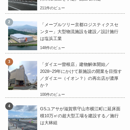
211件のビュー
「メープルツリー京都ロジスティクスセ
ンター」大型物流施設を建設／設計施行
は塩浜工業
148件のビュー
「ダイエー曽根店」建物解体開始／
2028~29年にかけて新施設の開業を目指す
／ダイエー（イオン？）の再出店が濃厚
か？
100件のビュー
GSユアサが滋賀県守山市横江町に延床面
積10万㎡の超大型工場を建設する／施行
は大林組