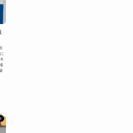
阪
区
末に
 Ｒ
名
築
区