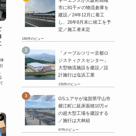
キーエンスが大阪府高槻
市に81千㎡の物流倉庫を
建設／24年12月に着工
し、26年8月末に竣工を予
定／施工者未定
ビ
解
180件のビュー
工
「メープルツリー京都ロ
解体
ジスティクスセンター」
別
大型物流施設を建設／設
、
計施行は塩浜工業
よ
て
135件のビュー
GSユアサが滋賀県守山市
横江町に延床面積10万㎡
の超大型工場を建設する
区
／施行は大林組
97件のビュー