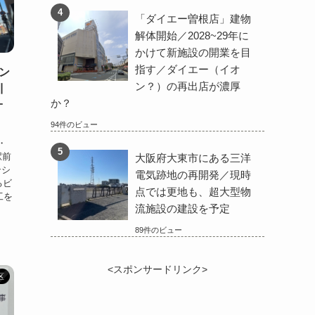
「ダイエー曽根店」建物
解体開始／2028~29年に
かけて新施設の開業を目
指す／ダイエー（イオ
ン
ン？）の再出店が濃厚
川
か？
オ
94件のビュー
・
駅前
大阪府大東市にある三洋
ンシ
電気跡地の再開発／現時
るビ
点では更地も、超大型物
工を
流施設の建設を予定
89件のビュー
<スポンサードリンク>
区