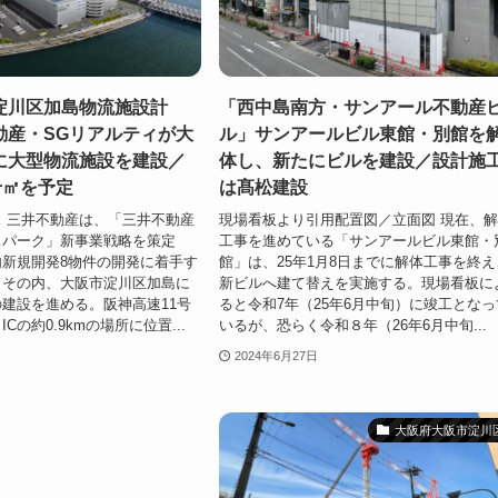
淀川区加島物流施設計
「西中島南方・サンアール不動産
動産・SGリアルティが大
ル」サンアールビル東館・別館を
に大型物流施設を建設／
体し、新たにビルを建設／設計施
千㎡を予定
は髙松建設
 三井不動産は、「三井不動産
現場看板より引用配置図／立面図 現在、
スパーク」新事業戦略を策定
工事を進めている「サンアールビル東館・
新規開発8物件の開発に着手す
館」は、25年1月8日までに解体工事を終え
。その内、大阪市淀川区加島に
新ビルへ建て替えを実施する。現場看板に
建設を進める。阪神高速11号
ると令和7年（25年6月中旬）に竣工となっ
Cの約0.9kmの場所に位置...
いるが、恐らく令和８年（26年6月中旬...
2024年6月27日
大阪府大阪市淀川