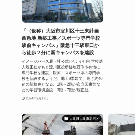
「（仮称）大阪市淀川区十三東計画
西敷地 新築工事／スポーツ専門学校
駅前キャンパス」阪急十三駅東口か
ら徒歩２分に新キャンパスを建設
イメージパース履正社公式HPより引用 学校法
人履正社がもと淀川区役所跡地西側市有地に
専門学校を建設。医療・スポーツ系の専門学
校を新設するようだ。地上9階建て、高さ約40
ｍの新校舎となる。1階～2階が市立図書館な
どの学習環境施設、3階～7階が履正社...
2024年2月17日
大阪府大阪市淀川区