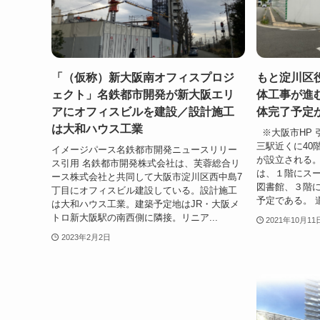
「（仮称）新大阪南オフィスプロジ
もと淀川区
ェクト」名鉄都市開発が新大阪エリ
体工事が進
アにオフィスビルを建設／設計施工
体完了予定
は大和ハウス工業
※大阪市HP 
三駅近くに40
イメージパース名鉄都市開発ニュースリリー
が設立される。
ス引用 名鉄都市開発株式会社は、芙蓉総合リ
は、１階にス
ース株式会社と共同して大阪市淀川区西中島7
図書館、３階
丁目にオフィスビル建設している。設計施工
予定である。 道
は大和ハウス工業。建築予定地はJR・大阪メ
トロ新大阪駅の南西側に隣接。リニア...
2021年10月11
2023年2月2日