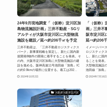
24年9月現地調査「（仮称）淀川区加
「（仮称）
島物流施設計画」三井不動産・SGリ
画」三井不
アルティが大阪市淀川区に大型物流
阪市淀川区
施設を建設／延べ約206千㎡を予定
延べ約206
三井不動産は、「三井不動産ロジスティクス
イメージパース
パーク」新事業戦略を策定し、新たに国内新
ロジスティク
規開発8物件の開発に着手することを発表。そ
し、新たに国内
の内、大阪市淀川区加島に大型物流施設の建
ることを発表
設を進める。阪神高速11号池田線「加島」IC
大型物流施設の
の約0.9kmの場所に位置する。着工は202...
池田線「加島」I
2024年10月2日
2024年7月16日
大阪府大阪市淀川区