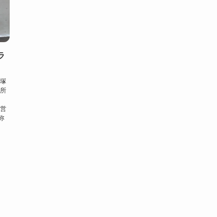
ラ
国塚
業所
中営
称