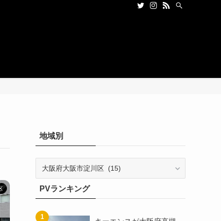
地域別
地
域
別
PVランキング
区