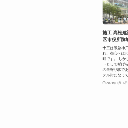
施工:高松建
区市役所跡
十三は阪急神
れ、都心へは
町です。 しか
トとして挙げら
の最寄り駅で
テル街になって
2021年1月16日