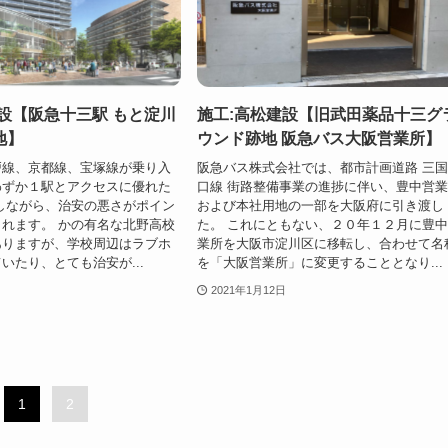
設【阪急十三駅 もと淀川
施工:高松建設【旧武田薬品十三グ
地】
ウンド跡地 阪急バス大阪営業所】
戸線、京都線、宝塚線が乗り入
阪急バス株式会社では、都市計画道路 三
わずか１駅とアクセスに優れた
口線 街路整備事業の進捗に伴い、豊中営
しながら、治安の悪さがポイン
および本社用地の一部を大阪府に引き渡し
れます。 かの有名な北野高校
た。 これにともない、２０年１２月に豊
ありますが、学校周辺はラブホ
業所を大阪市淀川区に移転し、合わせて名
いたり、とても治安が...
を「大阪営業所」に変更することとなり...
2021年1月12日
1
2