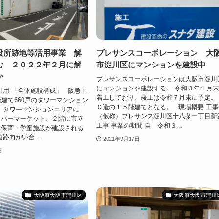
役所跡地等活用事業 解
プレサンスコーポレーション 大
む ２０２２年２月に解
市淀川区にマンションを建設中
か
プレサンスコーポレーションは大阪市淀川
にマンションを建設する。 令和３年１月
引用 「全体施設構成」 阪急十
着工しており、竣工は令和７月末に予定。
階建て660戸のタワーマンション
Ｃ造の１５階建てとなる。 現場概要 工事
 タワーマンションエリアに
（仮称）プレサンス淀川区十八条一丁目新
ーパーマーケット、２階に市立
工事 事業の期間 自 令和３...
に保育・学童施設が建設される
路向かい合...
2021年9月17日
日
大阪府大阪市淀川区
大阪府大阪市淀川