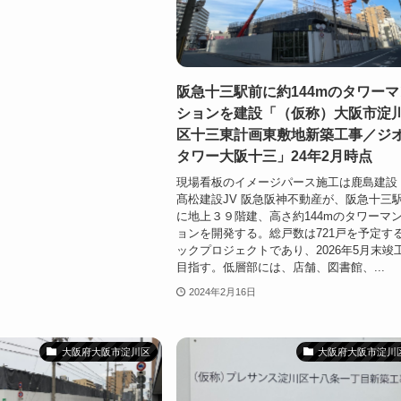
阪急十三駅前に約144mのタワーマ
ションを建設「（仮称）大阪市淀
区十三東計画東敷地新築工事／ジ
タワー大阪十三」24年2月時点
現場看板のイメージパース施工は鹿島建設
髙松建設JV 阪急阪神不動産が、阪急十三
に地上３９階建、高さ約144mのタワーマ
ョンを開発する。総戸数は721戸を予定す
ックプロジェクトであり、2026年5月末竣
目指す。低層部には、店舗、図書館、...
2024年2月16日
大阪府大阪市淀川区
大阪府大阪市淀川