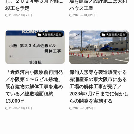
し、２０２４年３月下旬に
場を建設／設計施工は大和
竣工を予定
ハウス工業
2023年10月27日
2023年10月26日
大阪府東大阪市
大阪府東大阪市
「近鉄河内小阪駅前再開発
節句人形等を製造販売する
／小阪第１〜５ビル跡地」
赤瀬産業の東大阪市にある
既存建物の解体工事を進め
工場の解体工事が完了／
ている／総敷地面積約
2023年7月7日までに何かし
13,000㎡
らの開発を実施する
2023年10月11日
2023年5月24日