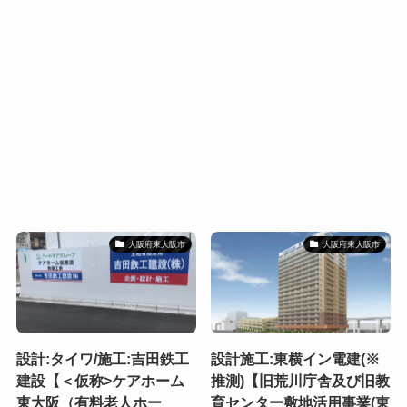
大阪府東大阪市
大阪府東大阪市
設計:タイワ/施工:吉田鉄工
設計施工:東横イン電建(※
建設【＜仮称>ケアホーム
推測)【旧荒川庁舎及び旧教
東大阪（有料老人ホー
育センター敷地活用事業(東