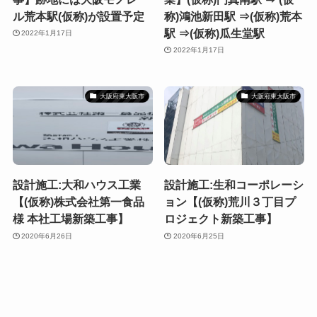
ル荒本駅(仮称)が設置予定
称)鴻池新田駅 ⇒(仮称)荒本
駅 ⇒(仮称)瓜生堂駅
2022年1月17日
2022年1月17日
大阪府東大阪市
大阪府東大阪市
設計施工:大和ハウス工業
設計施工:生和コーポレーシ
【(仮称)株式会社第一食品
ョン【(仮称)荒川３丁目プ
様 本社工場新築工事】
ロジェクト新築工事】
2020年6月26日
2020年6月25日