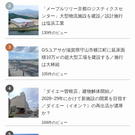
「メープルツリー京都ロジスティクスセ
ンター」大型物流施設を建設／設計施行
は塩浜工業
130件のビュー
GSユアサが滋賀県守山市横江町に延床面
積10万㎡の超大型工場を建設する／施行
は大林組
105件のビュー
「ダイエー曽根店」建物解体開始／
2028~29年にかけて新施設の開業を目指す
／ダイエー（イオン？）の再出店が濃厚
か？
104件のビュー