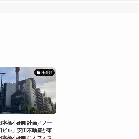
未分類
日本橋小網町計画／ノー
田ビル」安田不動産が東
日本橋小網町にオフィス