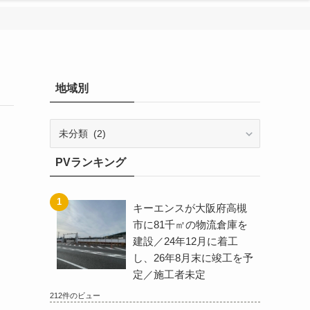
地域別
地
域
別
PVランキング
キーエンスが大阪府高槻
市に81千㎡の物流倉庫を
建設／24年12月に着工
し、26年8月末に竣工を予
定／施工者未定
212件のビュー