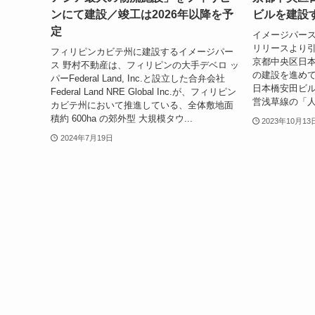
ンにて建設／竣工は2026年以降を予
ビルを建設
定
イメージパー
リリースより引
フィリピンカビテ州に建設するイメージパー
京都中央区日
ス 野村不動産は、フィリピンの大手デベロ ッ
の建設を進め
パーFederal Land, Inc.と設立した合弁会社
日本橋安田ビ
Federal Land NRE Global Inc.が、フィリピン
営浅草線の「人
カビテ州において推進している、全体敷地面
積約 600ha の郊外型 大規模タウ...
2023年10月13
2024年7月19日