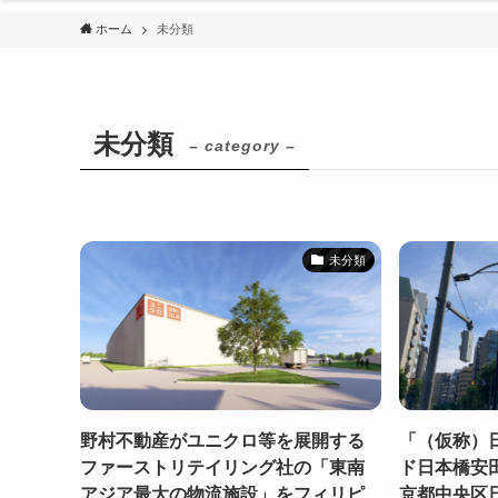
ホーム
未分類
未分類
– category –
未分類
野村不動産がユニクロ等を展開する
「（仮称）
ファーストリテイリング社の「東南
ド日本橋安
アジア最大の物流施設」をフィリピ
京都中央区