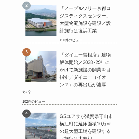
「メープルツリー京都ロ
ジスティクスセンター」
大型物流施設を建設／設
計施行は塩浜工業
150件のビュー
「ダイエー曽根店」建物
解体開始／2028~29年に
かけて新施設の開業を目
指す／ダイエー（イオ
ン？）の再出店が濃厚
か？
102件のビュー
GSユアサが滋賀県守山市
横江町に延床面積10万㎡
の超大型工場を建設する
／施行は大林組