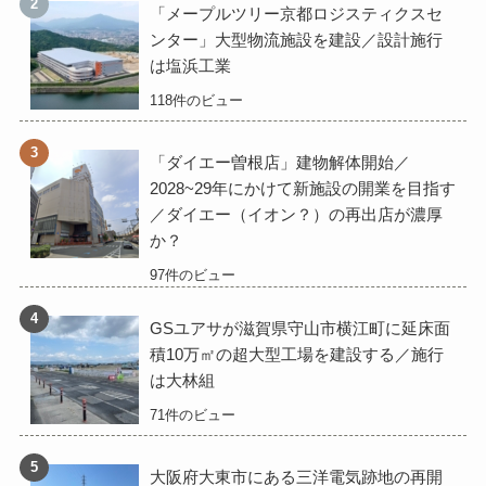
「メープルツリー京都ロジスティクスセ
ンター」大型物流施設を建設／設計施行
は塩浜工業
118件のビュー
「ダイエー曽根店」建物解体開始／
2028~29年にかけて新施設の開業を目指す
／ダイエー（イオン？）の再出店が濃厚
か？
97件のビュー
GSユアサが滋賀県守山市横江町に延床面
積10万㎡の超大型工場を建設する／施行
は大林組
71件のビュー
大阪府大東市にある三洋電気跡地の再開