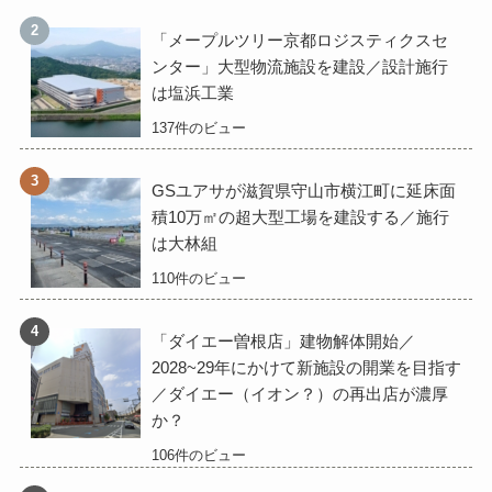
「メープルツリー京都ロジスティクスセ
ンター」大型物流施設を建設／設計施行
は塩浜工業
137件のビュー
GSユアサが滋賀県守山市横江町に延床面
積10万㎡の超大型工場を建設する／施行
は大林組
110件のビュー
「ダイエー曽根店」建物解体開始／
2028~29年にかけて新施設の開業を目指す
／ダイエー（イオン？）の再出店が濃厚
か？
106件のビュー