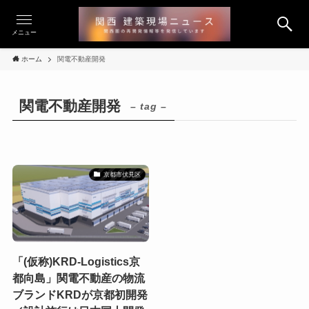
メニュー
ホーム
関電不動産開発
関電不動産開発
– tag –
京都市伏見区
「(仮称)KRD-Logistics京
都向島」関電不動産の物流
ブランドKRDが京都初開発