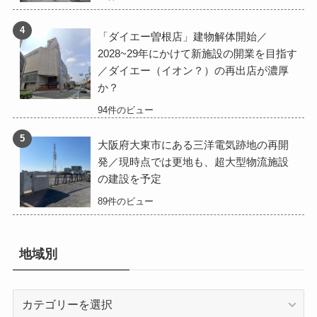
「ダイエー曽根店」建物解体開始／
2028~29年にかけて新施設の開業を目指す
／ダイエー（イオン？）の再出店が濃厚
か？
94件のビュー
大阪府大東市にある三洋電気跡地の再開
発／現時点では更地も、超大型物流施設
の建設を予定
89件のビュー
地域別
地
域