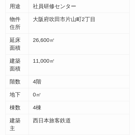
用途
社員研修センター
物件
大阪府吹田市片山町2丁目
住所
延床
26,600㎡
面積
建築
11,000㎡
面積
階数
4階
地下
0㎡
棟数
4棟
建築
西日本旅客鉄道
主