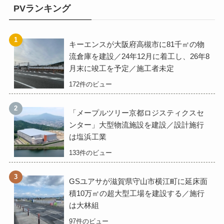
PVランキング
キーエンスが大阪府高槻市に81千㎡の物
流倉庫を建設／24年12月に着工し、26年8
月末に竣工を予定／施工者未定
172件のビュー
「メープルツリー京都ロジスティクスセ
ンター」大型物流施設を建設／設計施行
は塩浜工業
133件のビュー
GSユアサが滋賀県守山市横江町に延床面
積10万㎡の超大型工場を建設する／施行
は大林組
97件のビュー