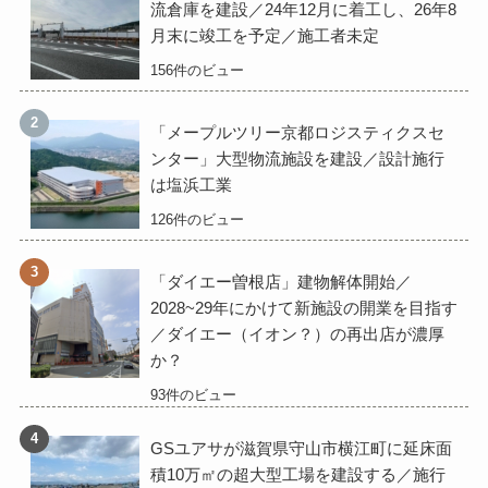
流倉庫を建設／24年12月に着工し、26年8
月末に竣工を予定／施工者未定
156件のビュー
「メープルツリー京都ロジスティクスセ
ンター」大型物流施設を建設／設計施行
は塩浜工業
126件のビュー
「ダイエー曽根店」建物解体開始／
2028~29年にかけて新施設の開業を目指す
／ダイエー（イオン？）の再出店が濃厚
か？
93件のビュー
GSユアサが滋賀県守山市横江町に延床面
積10万㎡の超大型工場を建設する／施行