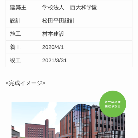
建築主
学校法人 西大和学園
設計
松田平田設計
施工
村本建設
着工
2020/4/1
竣工
2021/3/31
<完成イメージ>