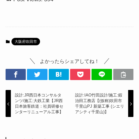
大阪府吹田市
よかったらシェアしてね！
設計:JR西日本コンサルタ
設計:IAO竹田設計/施工:鍜
ンツ/施工:大鉄工業【JR西
治田工務店【(仮称)吹田市
日本旅客鉄道：社員研修セ
千里山PJ 新築工事 (シエリ
ンターリニューアル工事】
アシティ千里山)】