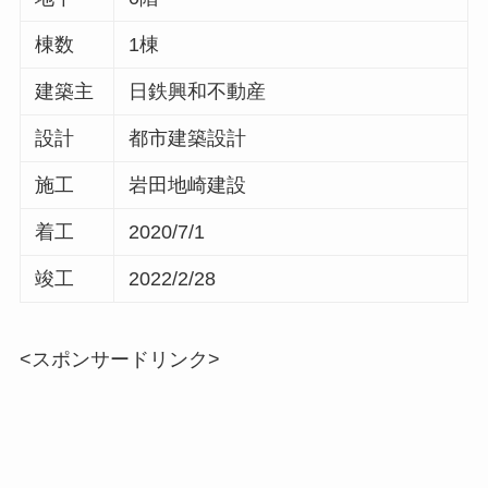
棟数
1棟
建築主
日鉄興和不動産
設計
都市建築設計
施工
岩田地崎建設
着工
2020/7/1
竣工
2022/2/28
<スポンサードリンク>