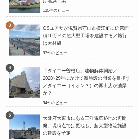
は塩浜工業
135件のビュー
GSユアサが滋賀県守山市横江町に延床面
積10万㎡の超大型工場を建設する／施行
は大林組
97件のビュー
「ダイエー曽根店」建物解体開始／
2028~29年にかけて新施設の開業を目指す
／ダイエー（イオン？）の再出店が濃厚
か？
94件のビュー
大阪府大東市にある三洋電気跡地の再開
発／現時点では更地も、超大型物流施設
の建設を予定