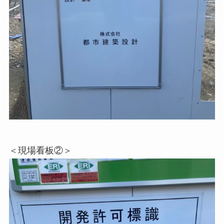
＜現場看板②＞