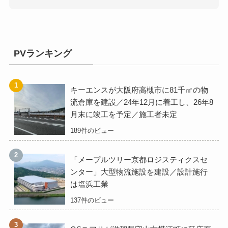
PVランキング
キーエンスが大阪府高槻市に81千㎡の物
流倉庫を建設／24年12月に着工し、26年8
月末に竣工を予定／施工者未定
189件のビュー
「メープルツリー京都ロジスティクスセ
ンター」大型物流施設を建設／設計施行
は塩浜工業
137件のビュー