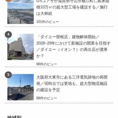
GSユアサが滋賀県守山市横江町に延床面
積10万㎡の超大型工場を建設する／施行
は大林組
101件のビュー
「ダイエー曽根店」建物解体開始／
2028~29年にかけて新施設の開業を目指す
／ダイエー（イオン？）の再出店が濃厚
か？
98件のビュー
大阪府大東市にある三洋電気跡地の再開
発／現時点では更地も、超大型物流施設
の建設を予定
89件のビュー
地域別