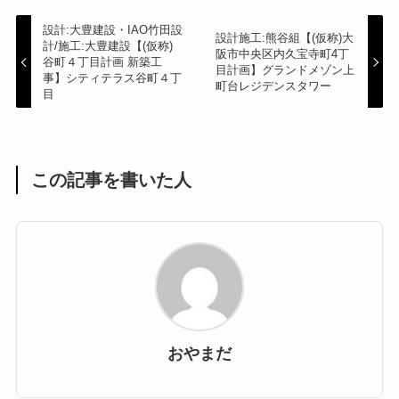
設計:大豊建設・IAO竹田設
設計施工:熊谷組【(仮称)大
計/施工:大豊建設【(仮称)
阪市中央区内久宝寺町4丁
谷町４丁目計画 新築工
目計画】グランドメゾン上
事】シティテラス谷町４丁
町台レジデンスタワー
目
この記事を書いた人
おやまだ