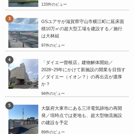
133件のビュー
GSユアサが滋賀県守山市横江町に延床面
積10万㎡の超大型工場を建設する／施行
は大林組
97件のビュー
「ダイエー曽根店」建物解体開始／
2028~29年にかけて新施設の開業を目指す
／ダイエー（イオン？）の再出店が濃厚
か？
94件のビュー
大阪府大東市にある三洋電気跡地の再開
発／現時点では更地も、超大型物流施設
の建設を予定
89件のビュー