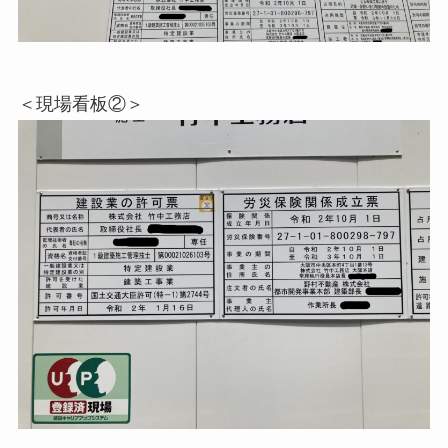
＜現場看板②＞