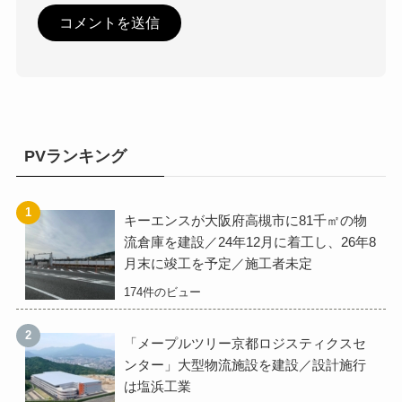
PVランキング
キーエンスが大阪府高槻市に81千㎡の物
流倉庫を建設／24年12月に着工し、26年8
月末に竣工を予定／施工者未定
174件のビュー
「メープルツリー京都ロジスティクスセ
ンター」大型物流施設を建設／設計施行
は塩浜工業