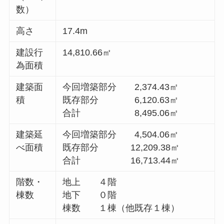
数）
高さ
17.4m
建設行
14,810.66㎡
為面積
建築面
今回増築部分 2,374.43㎡
積
既存部分 6,120.63㎡
合計 8,495.06㎡
建築延
今回増築部分 4,504.06㎡
べ面積
既存部分 12,209.38㎡
合計 16,713.44㎡
階数・
地上 ４階
棟数
地下 ０階
棟数 １棟（他既存１棟）