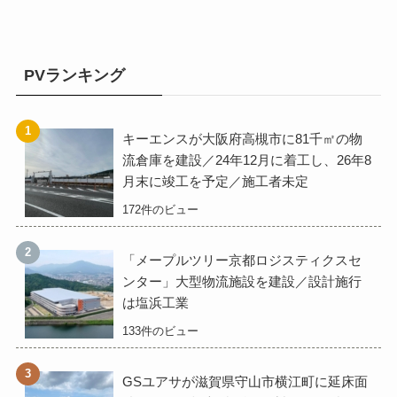
PVランキング
キーエンスが大阪府高槻市に81千㎡の物
流倉庫を建設／24年12月に着工し、26年8
月末に竣工を予定／施工者未定
172件のビュー
「メープルツリー京都ロジスティクスセ
ンター」大型物流施設を建設／設計施行
は塩浜工業
133件のビュー
GSユアサが滋賀県守山市横江町に延床面