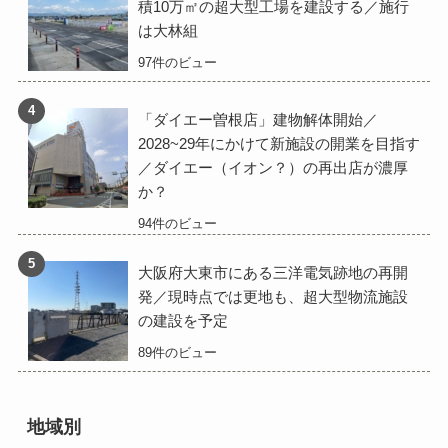
積10万㎡の超大型工場を建設する／施行
は大林組
97件のビュー
「ダイエー曽根店」建物解体開始／
2028~29年にかけて新施設の開業を目指す
／ダイエー（イオン？）の再出店が濃厚
か？
94件のビュー
大阪府大東市にある三洋電気跡地の再開
発／現時点では更地も、超大型物流施設
の建設を予定
89件のビュー
地域別