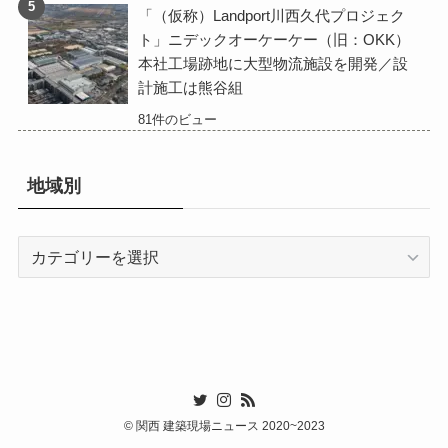
「（仮称）Landport川西久代プロジェク
ト」ニデックオーケーケー（旧：OKK）
本社工場跡地に大型物流施設を開発／設
計施工は熊谷組
81件のビュー
地域別
地
域
別
©
関西 建築現場ニュース 2020~2023