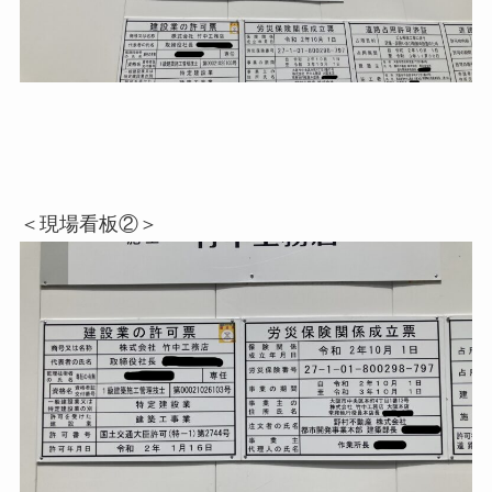
＜現場看板②＞