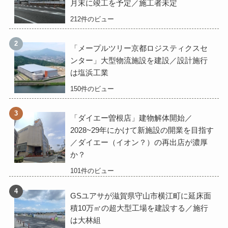
月末に竣工を予定／施工者未定
212件のビュー
「メープルツリー京都ロジスティクスセ
ンター」大型物流施設を建設／設計施行
は塩浜工業
150件のビュー
「ダイエー曽根店」建物解体開始／
2028~29年にかけて新施設の開業を目指す
／ダイエー（イオン？）の再出店が濃厚
か？
101件のビュー
GSユアサが滋賀県守山市横江町に延床面
積10万㎡の超大型工場を建設する／施行
は大林組