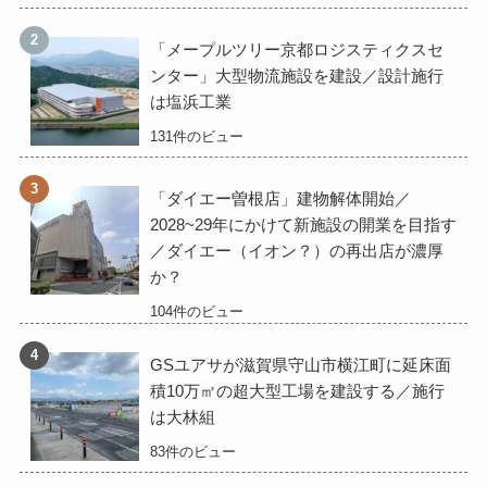
「メープルツリー京都ロジスティクスセ
ンター」大型物流施設を建設／設計施行
は塩浜工業
131件のビュー
「ダイエー曽根店」建物解体開始／
2028~29年にかけて新施設の開業を目指す
／ダイエー（イオン？）の再出店が濃厚
か？
104件のビュー
GSユアサが滋賀県守山市横江町に延床面
積10万㎡の超大型工場を建設する／施行
は大林組
83件のビュー