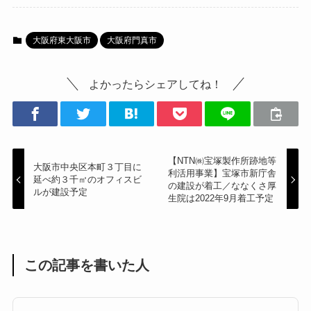
大阪府東大阪市
大阪府門真市
よかったらシェアしてね！
【NTN㈱宝塚製作所跡地等
大阪市中央区本町３丁目に
利活用事業】宝塚市新庁舎
延べ約３千㎡のオフィスビ
の建設が着工／ななくさ厚
ルが建設予定
生院は2022年9月着工予定
この記事を書いた人