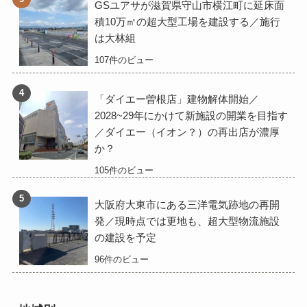
GSユアサが滋賀県守山市横江町に延床面
積10万㎡の超大型工場を建設する／施行
は大林組
107件のビュー
「ダイエー曽根店」建物解体開始／
2028~29年にかけて新施設の開業を目指す
／ダイエー（イオン？）の再出店が濃厚
か？
105件のビュー
大阪府大東市にある三洋電気跡地の再開
発／現時点では更地も、超大型物流施設
の建設を予定
96件のビュー