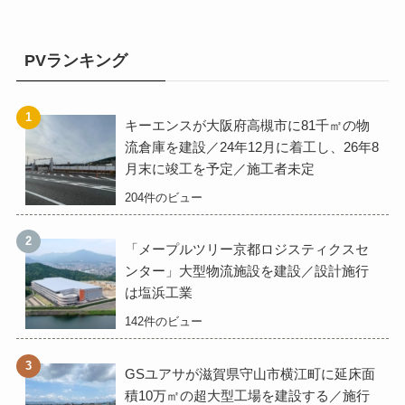
PVランキング
キーエンスが大阪府高槻市に81千㎡の物
流倉庫を建設／24年12月に着工し、26年8
月末に竣工を予定／施工者未定
204件のビュー
「メープルツリー京都ロジスティクスセ
ンター」大型物流施設を建設／設計施行
は塩浜工業
142件のビュー
GSユアサが滋賀県守山市横江町に延床面
積10万㎡の超大型工場を建設する／施行