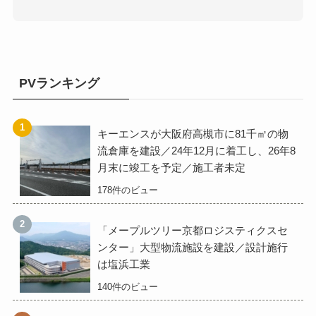
PVランキング
キーエンスが大阪府高槻市に81千㎡の物
流倉庫を建設／24年12月に着工し、26年8
月末に竣工を予定／施工者未定
178件のビュー
「メープルツリー京都ロジスティクスセ
ンター」大型物流施設を建設／設計施行
は塩浜工業
140件のビュー