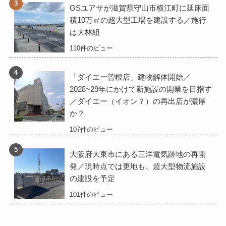
GSユアサが滋賀県守山市横江町に延床面
積10万㎡の超大型工場を建設する／施行
は大林組
110件のビュー
「ダイエー曽根店」建物解体開始／
2028~29年にかけて新施設の開業を目指す
／ダイエー（イオン？）の再出店が濃厚
か？
107件のビュー
大阪府大東市にある三洋電気跡地の再開
発／現時点では更地も、超大型物流施設
の建設を予定
101件のビュー