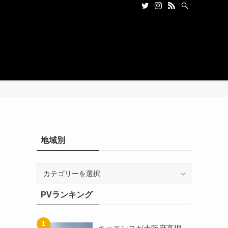
地域別
地
域
別
PVランキング