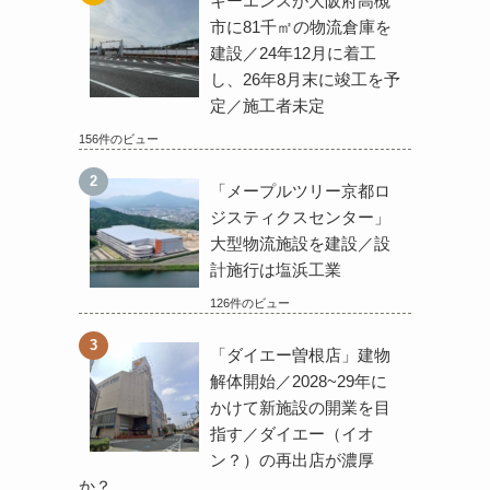
キーエンスが大阪府高槻
市に81千㎡の物流倉庫を
建設／24年12月に着工
し、26年8月末に竣工を予
定／施工者未定
156件のビュー
「メープルツリー京都ロ
ジスティクスセンター」
大型物流施設を建設／設
計施行は塩浜工業
126件のビュー
「ダイエー曽根店」建物
解体開始／2028~29年に
かけて新施設の開業を目
指す／ダイエー（イオ
ン？）の再出店が濃厚
か？