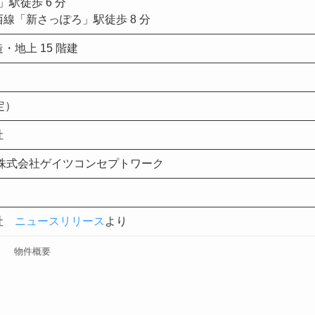
」駅徒歩 6 分
線「新さっぽろ」駅徒歩 8 分
地上 15 階建
予定）
社
 株式会社ゲイツコンセプトワーク
会社
ニュースリリース
より
物件概要