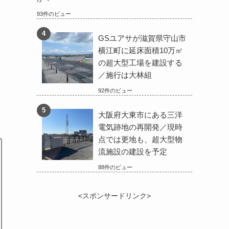
93件のビュー
GSユアサが滋賀県守山市
横江町に延床面積10万㎡
の超大型工場を建設する
／施行は大林組
92件のビュー
大阪府大東市にある三洋
電気跡地の再開発／現時
点では更地も、超大型物
流施設の建設を予定
88件のビュー
<スポンサードリンク>