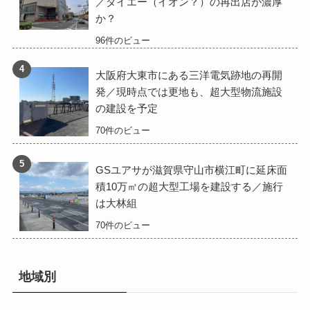
／ダイエー（イオン？）の再出店が濃厚
か？
96件のビュー
大阪府大東市にある三洋電気跡地の再開
発／現時点では更地も、超大型物流施設
の建設を予定
70件のビュー
GSユアサが滋賀県守山市横江町に延床面
積10万㎡の超大型工場を建設する／施行
は大林組
70件のビュー
地域別