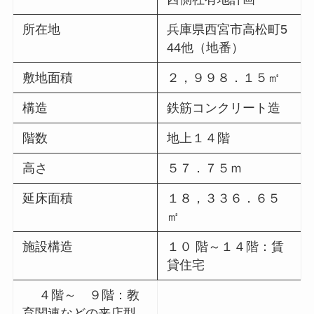
所在地
兵庫県西宮市高松町5
44他（地番）
敷地面積
２，９９８．１５㎡
構造
鉄筋コンクリート造
階数
地上１４階
高さ
５７．７５ｍ
延床面積
１８，３３６．６５
㎡
施設構造
１０ 階～１４階：賃
貸住宅
４階～ ９階：教
育関連などの来店型