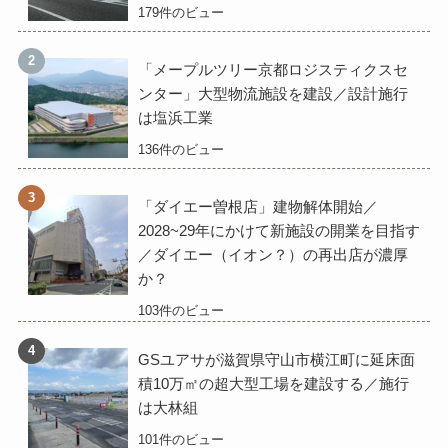
179件のビュー
「メープルツリー京都ロジスティクスセ
ンター」大型物流施設を建設／設計施行
は塩浜工業
136件のビュー
「ダイエー曽根店」建物解体開始／
2028~29年にかけて新施設の開業を目指す
／ダイエー（イオン？）の再出店が濃厚
か？
103件のビュー
GSユアサが滋賀県守山市横江町に延床面
積10万㎡の超大型工場を建設する／施行
は大林組
101件のビュー