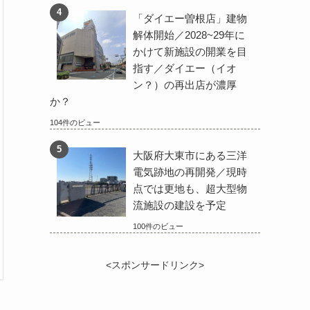
「ダイエー曽根店」建物
解体開始／2028~29年に
かけて新施設の開業を目
指す／ダイエー（イオ
ン？）の再出店が濃厚
か？
104件のビュー
大阪府大東市にある三洋
電気跡地の再開発／現時
点では更地も、超大型物
流施設の建設を予定
100件のビュー
<スポンサードリンク>