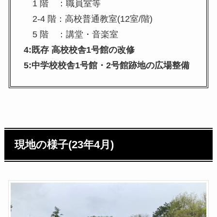
1 階 ：職員室等
2-4 階：高校普通教室(12室/階)
5 階 ：講堂・音楽室
4:既存 高校校舎1号館の改修
5:中学校校舎1号館・2号館跡地の広場整備
現地の様子(23年4月)