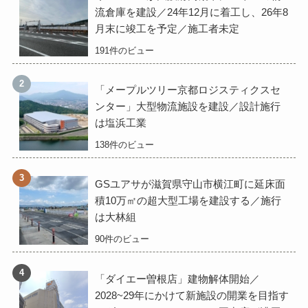
流倉庫を建設／24年12月に着工し、26年8
月末に竣工を予定／施工者未定
191件のビュー
「メープルツリー京都ロジスティクスセ
ンター」大型物流施設を建設／設計施行
は塩浜工業
138件のビュー
GSユアサが滋賀県守山市横江町に延床面
積10万㎡の超大型工場を建設する／施行
は大林組
90件のビュー
「ダイエー曽根店」建物解体開始／
2028~29年にかけて新施設の開業を目指す