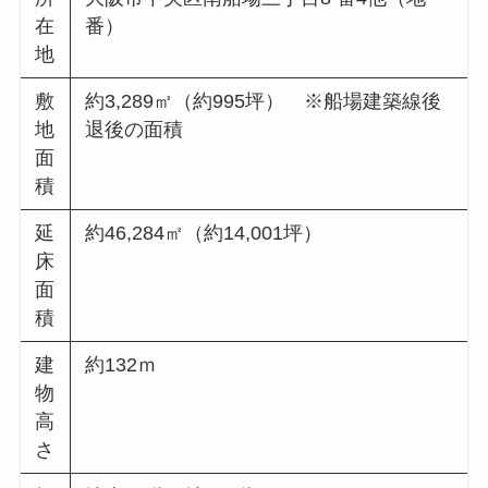
在
番）
地
敷
約3,289㎡（約995坪） ※船場建築線後
地
退後の面積
面
積
延
約46,284㎡（約14,001坪）
床
面
積
建
約132ｍ
物
高
さ