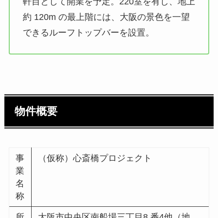
軒目として開業を予定。220室を有し、地上
約 120m の最上階には、大阪の景色を一望
できるルーフトップバーを設置。
物件概要
事
（仮称）心斎橋プロジェクト
業
名
称
所
大阪市中央区南船場三丁目8 番4他（地