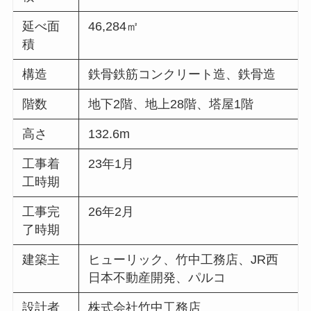
延べ面
46,284㎡
積
構造
鉄骨鉄筋コンクリート造、鉄骨造
階数
地下2階、地上28階、塔屋1階
高さ
132.6m
工事着
23年1月
工時期
工事完
26年2月
了時期
建築主
ヒューリック、竹中工務店、JR西
日本不動産開発、パルコ
設計者
株式会社竹中工務店