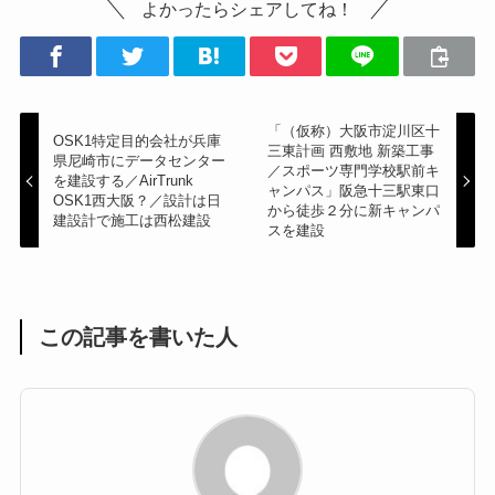
よかったらシェアしてね！
「（仮称）大阪市淀川区十
OSK1特定目的会社が兵庫
三東計画 西敷地 新築工事
県尼崎市にデータセンター
／スポーツ専門学校駅前キ
を建設する／AirTrunk
ャンパス」阪急十三駅東口
OSK1西大阪？／設計は日
から徒歩２分に新キャンパ
建設計で施工は西松建設
スを建設
この記事を書いた人