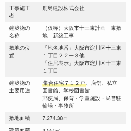
工事施工
鹿島建設株式会社
者
建築物の
（仮称）大阪市十三東計画 東敷
名称
地 新築工事
敷地の位
「地名地番」大阪市淀川区十三東
置
１丁目２２ー３他
「住居表示」大阪市淀川区十三東
１丁目
建築物の
集合住宅７１２戸
、店舗、私立
主要用途
図書館、学校図書館
郵便局、保育・学童施設・民営駐
輪場・事務所
敷地面積
7,274.38㎡
建築面積
4,550㎡