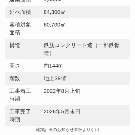
延べ面積
84,300㎡
容積対象
60,700㎡
面積
構造
鉄筋コンクリート造（一部鉄骨
造）
高さ
約144m
階数
地上39階
工事着工
2022年8月上旬
時期
工事完了
2026年5月末日
時期
建築計画のお知らせ看板より引用