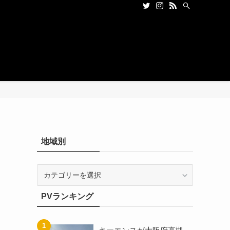
地域別
地
域
別
PVランキング