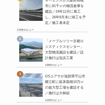
キーエンスが大阪府高槻
市に81千㎡の物流倉庫を
建設／24年12月に着工
し、26年8月末に竣工を予
定／施工者未定
176件のビュー
「メープルツリー京都ロ
ジスティクスセンター」
大型物流施設を建設／設
計施行は塩浜工業
138件のビュー
GSユアサが滋賀県守山市
横江町に延床面積10万㎡
の超大型工場を建設する
／施行は大林組
110件のビュー