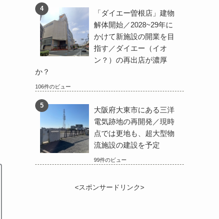
「ダイエー曽根店」建物
解体開始／2028~29年に
かけて新施設の開業を目
指す／ダイエー（イオ
ン？）の再出店が濃厚
か？
106件のビュー
大阪府大東市にある三洋
電気跡地の再開発／現時
点では更地も、超大型物
流施設の建設を予定
99件のビュー
<スポンサードリンク>