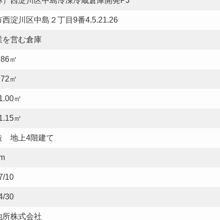
称）西淀川区中島冷凍冷蔵倉庫開発PJ
西淀川区中島２丁目9番4.5.21.26
業を営む倉庫
6.86㎡
9.72㎡
01.00㎡
31.15㎡
造 地上4階建て
9m
7/10
4/30
地所株式会社