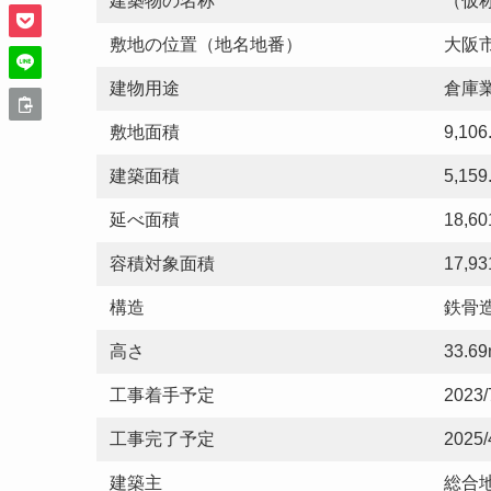
建築物の名称
（仮
敷地の位置（地名地番）
大阪市
建物用途
倉庫
敷地面積
9,10
建築面積
5,15
延べ面積
18,6
容積対象面積
17,9
構造
鉄骨
高さ
33.6
工事着手予定
2023/
工事完了予定
2025/
建築主
総合