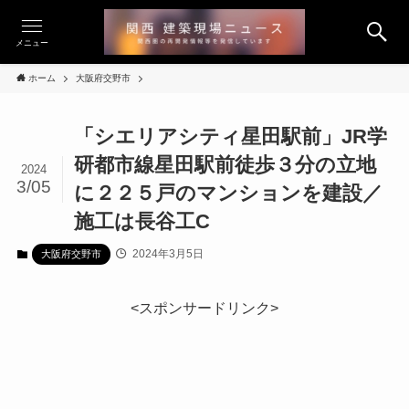
メニュー
ホーム
大阪府交野市
「シエリアシティ星田駅前」JR学
研都市線星田駅前徒歩３分の立地
2024
3/05
に２２５戸のマンションを建設／
施工は長谷工C
2024年3月5日
大阪府交野市
<スポンサードリンク>