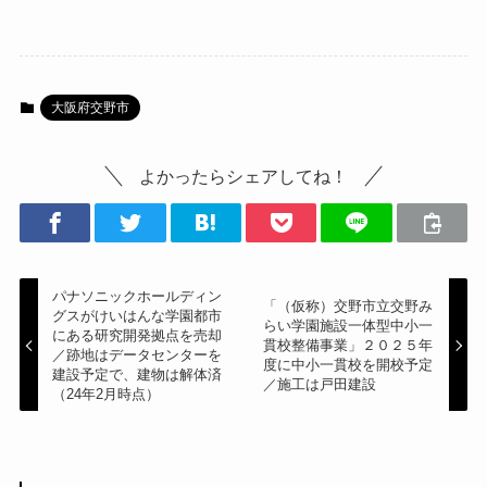
大阪府交野市
よかったらシェアしてね！
パナソニックホールディン
「（仮称）交野市立交野み
グスがけいはんな学園都市
らい学園施設一体型中小一
にある研究開発拠点を売却
貫校整備事業」２０２５年
／跡地はデータセンターを
度に中小一貫校を開校予定
建設予定で、建物は解体済
／施工は戸田建設
（24年2月時点）