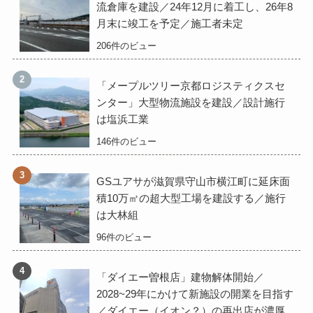
流倉庫を建設／24年12月に着工し、26年8
月末に竣工を予定／施工者未定
206件のビュー
「メープルツリー京都ロジスティクスセ
ンター」大型物流施設を建設／設計施行
は塩浜工業
146件のビュー
GSユアサが滋賀県守山市横江町に延床面
積10万㎡の超大型工場を建設する／施行
は大林組
96件のビュー
「ダイエー曽根店」建物解体開始／
2028~29年にかけて新施設の開業を目指す
／ダイエー（イオン？）の再出店が濃厚