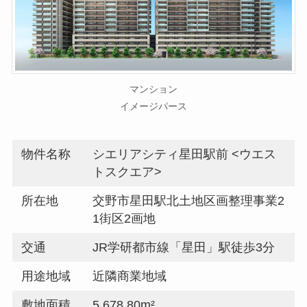
マンション
イメージパース
物件名称
シエリアシティ星田駅前 <ウエス
トスクエア>
所在地
交野市星田駅北土地区画整理事業2
1街区2画地
交通
JR学研都市線「星田」駅徒歩3分
用途地域
近隣商業地域
敷地面積
5,678.80m²