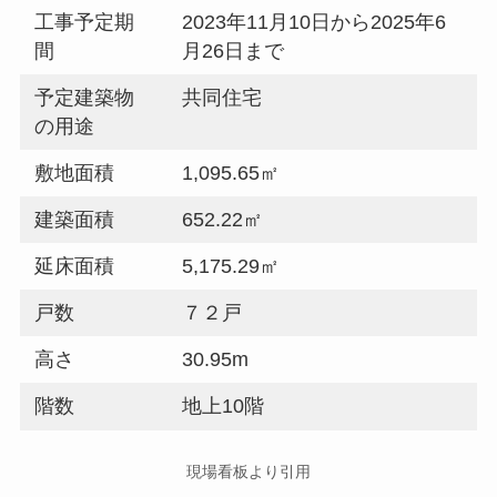
工事予定期
2023年11月10日から2025年6
間
月26日まで
予定建築物
共同住宅
の用途
敷地面積
1,095.65㎡
建築面積
652.22㎡
延床面積
5,175.29㎡
戸数
７２戸
高さ
30.95m
階数
地上10階
現場看板より引用