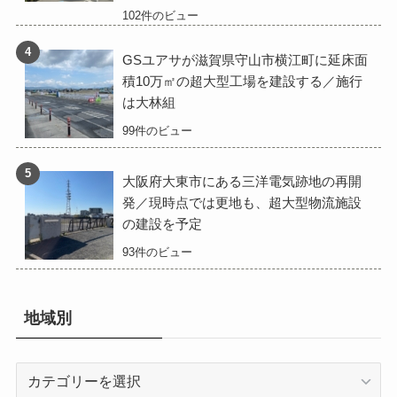
102件のビュー
GSユアサが滋賀県守山市横江町に延床面
積10万㎡の超大型工場を建設する／施行
は大林組
99件のビュー
大阪府大東市にある三洋電気跡地の再開
発／現時点では更地も、超大型物流施設
の建設を予定
93件のビュー
地域別
地
域