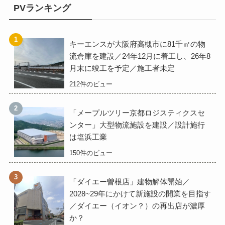
PVランキング
キーエンスが大阪府高槻市に81千㎡の物
流倉庫を建設／24年12月に着工し、26年8
月末に竣工を予定／施工者未定
212件のビュー
「メープルツリー京都ロジスティクスセ
ンター」大型物流施設を建設／設計施行
は塩浜工業
150件のビュー
「ダイエー曽根店」建物解体開始／
2028~29年にかけて新施設の開業を目指す
／ダイエー（イオン？）の再出店が濃厚
か？