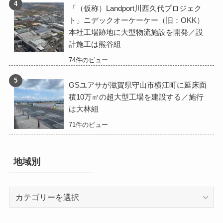
「（仮称）Landport川西久代プロジェク
ト」ニデックオーケーケー（旧：OKK）
本社工場跡地に大型物流施設を開発／設
計施工は熊谷組
74件のビュー
GSユアサが滋賀県守山市横江町に延床面
積10万㎡の超大型工場を建設する／施行
は大林組
71件のビュー
地域別
地
域
別