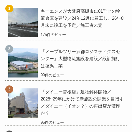
キーエンスが大阪府高槻市に81千㎡の物
流倉庫を建設／24年12月に着工し、26年8
月末に竣工を予定／施工者未定
175件のビュー
「メープルツリー京都ロジスティクスセ
ンター」大型物流施設を建設／設計施行
は塩浜工業
99件のビュー
「ダイエー曽根店」建物解体開始／
2028~29年にかけて新施設の開業を目指す
／ダイエー（イオン？）の再出店が濃厚
か？
95件のビュー