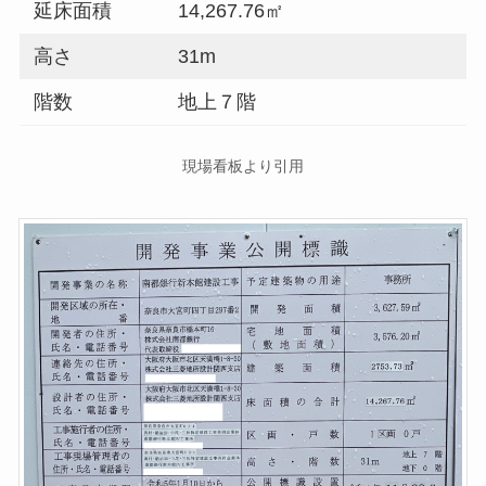
延床面積
14,267.76㎡
高さ
31m
階数
地上７階
現場看板より引用