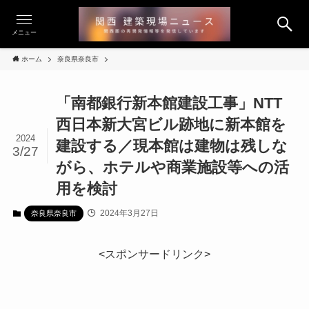
メニュー
ホーム
奈良県奈良市
「南都銀行新本館建設工事」NTT
西日本新大宮ビル跡地に新本館を
2024
建設する／現本館は建物は残しな
3/27
がら、ホテルや商業施設等への活
用を検討
2024年3月27日
奈良県奈良市
<スポンサードリンク>