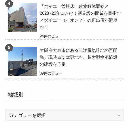
「ダイエー曽根店」建物解体開始／
2028~29年にかけて新施設の開業を目指す
／ダイエー（イオン？）の再出店が濃厚
か？
94件のビュー
大阪府大東市にある三洋電気跡地の再開
発／現時点では更地も、超大型物流施設
の建設を予定
89件のビュー
地域別
地
域
別