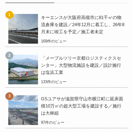
キーエンスが大阪府高槻市に81千㎡の物
流倉庫を建設／24年12月に着工し、26年8
月末に竣工を予定／施工者未定
169件のビュー
「メープルツリー京都ロジスティクスセ
ンター」大型物流施設を建設／設計施行
は塩浜工業
133件のビュー
GSユアサが滋賀県守山市横江町に延床面
積10万㎡の超大型工場を建設する／施行
は大林組
97件のビュー