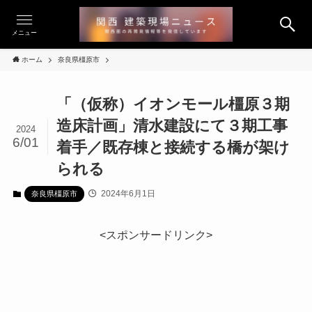
メニュー
ホーム
奈良県橿原市
「（仮称）イオンモール橿原３期
造床計画」清水建設にて３期工事
2024
6/01
着手／既存棟と接続する橋が架け
られる
2024年6月1日
奈良県橿原市
<スポンサードリンク>