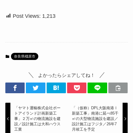
Post Views:
1,213
奈良県橿原市
よかったらシェアしてね！
「ヤマト運輸株式会社ポー
「（仮称）DPL大阪南港Ⅰ
トアイランド計画新築工
新築工事」南港に延べ85千
事」２万㎡の物流施設を建
㎡の大型物流施設を建設／
設／設計施工は大和ハウス
設計施工はフジタ／26年7
工業
月竣工を予定