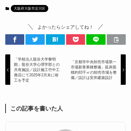
大阪府大阪市淀川区
よかったらシェアしてね！
「学校法人龍谷大学黎明
「京都市中央卸売市場第一
館」龍谷大学心理学部との
市場新青果棟整備」延床面
共有施設／設計施工竹中工
積約83千㎡の卸売市場を整
務店にて2025年2月末に竣
備／設計は安井建築設計
工を予定
この記事を書いた人