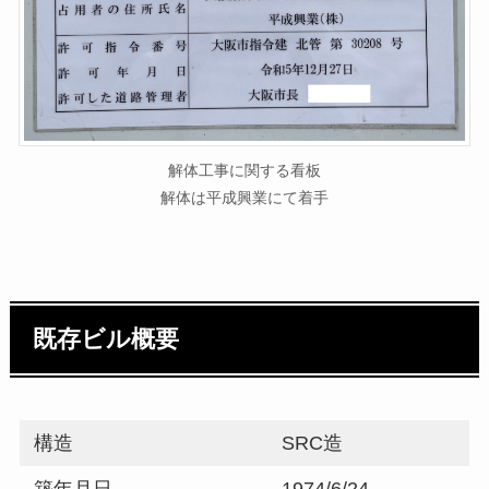
解体工事に関する看板
解体は平成興業にて着手
既存ビル概要
構造
SRC造
築年月日
1974/6/24