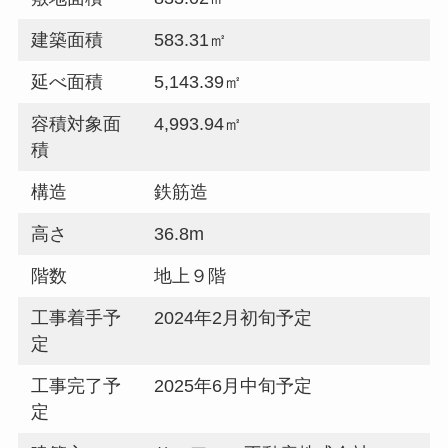
建築面積
583.31㎡
延べ面積
5,143.39㎡
容積対象面
4,993.94㎡
積
構造
鉄筋造
高さ
36.8m
階数
地上９階
工事着手予
2024年2月初旬予定
定
工事完了予
2025年6月中旬予定
定