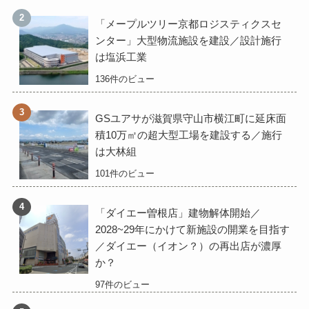
「メープルツリー京都ロジスティクスセ
ンター」大型物流施設を建設／設計施行
は塩浜工業
136件のビュー
GSユアサが滋賀県守山市横江町に延床面
積10万㎡の超大型工場を建設する／施行
は大林組
101件のビュー
「ダイエー曽根店」建物解体開始／
2028~29年にかけて新施設の開業を目指す
／ダイエー（イオン？）の再出店が濃厚
か？
97件のビュー