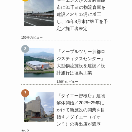
キーエンスが大阪府高槻
市に81千㎡の物流倉庫を
建設／24年12月に着工
し、26年8月末に竣工を予
定／施工者未定
156件のビュー
「メープルツリー京都ロ
ジスティクスセンター」
大型物流施設を建設／設
計施行は塩浜工業
126件のビュー
「ダイエー曽根店」建物
解体開始／2028~29年に
かけて新施設の開業を目
指す／ダイエー（イオ
ン？）の再出店が濃厚
か？