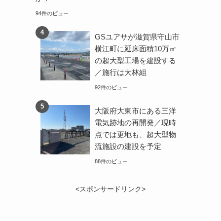
94件のビュー
GSユアサが滋賀県守山市
横江町に延床面積10万㎡
の超大型工場を建設する
／施行は大林組
92件のビュー
大阪府大東市にある三洋
電気跡地の再開発／現時
点では更地も、超大型物
流施設の建設を予定
88件のビュー
<スポンサードリンク>