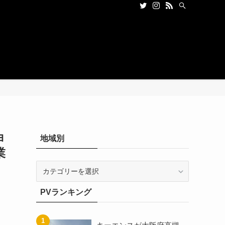
ョ
地域別
業
地
域
別
PVランキング