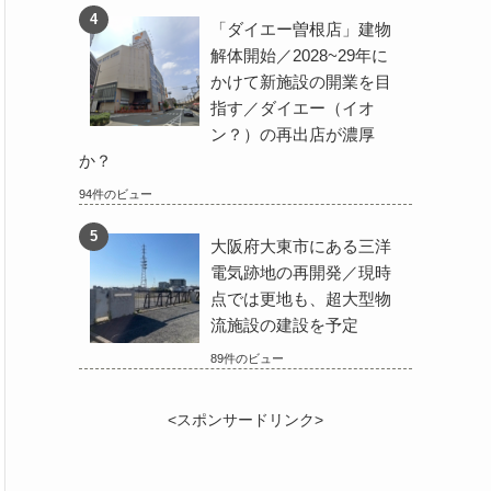
「ダイエー曽根店」建物
解体開始／2028~29年に
かけて新施設の開業を目
指す／ダイエー（イオ
ン？）の再出店が濃厚
か？
94件のビュー
大阪府大東市にある三洋
電気跡地の再開発／現時
点では更地も、超大型物
流施設の建設を予定
89件のビュー
<スポンサードリンク>