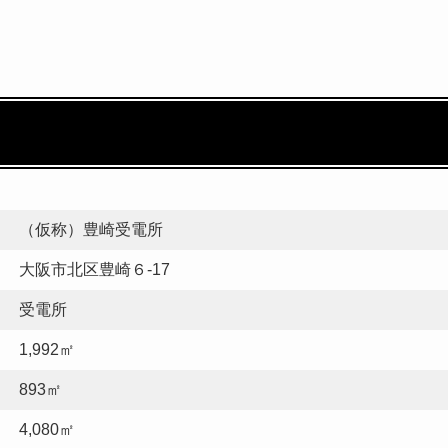
（仮称）豊崎受電所
大阪市北区豊崎６-17
受電所
1,992㎡
893㎡
4,080㎡