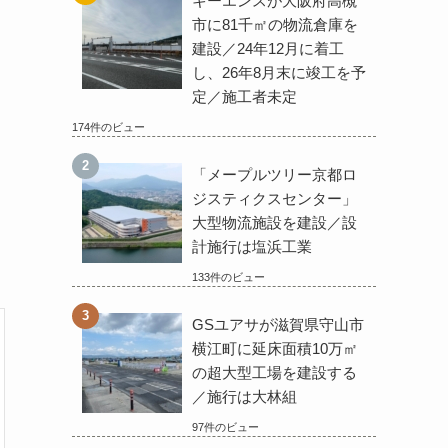
キーエンスが大阪府高槻
市に81千㎡の物流倉庫を
建設／24年12月に着工
し、26年8月末に竣工を予
定／施工者未定
174件のビュー
「メープルツリー京都ロ
ジスティクスセンター」
大型物流施設を建設／設
計施行は塩浜工業
133件のビュー
GSユアサが滋賀県守山市
横江町に延床面積10万㎡
の超大型工場を建設する
／施行は大林組
97件のビュー