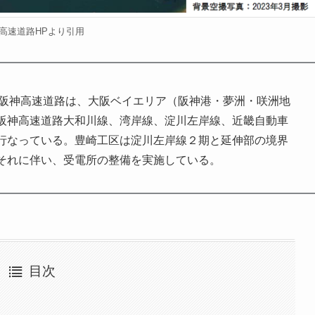
高速道路HPより引用
、阪神高速道路は、大阪ベイエリア（阪神港・夢洲・咲洲地
阪神高速道路大和川線、湾岸線、淀川左岸線、近畿自動車
行なっている。豊崎工区は淀川左岸線２期と延伸部の境界
。それに伴い、受電所の整備を実施している。
目次