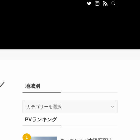
／
地域別
地
域
別
PVランキング