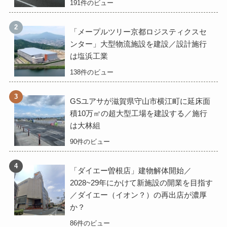
191件のビュー
「メープルツリー京都ロジスティクスセ
ンター」大型物流施設を建設／設計施行
は塩浜工業
138件のビュー
GSユアサが滋賀県守山市横江町に延床面
積10万㎡の超大型工場を建設する／施行
は大林組
90件のビュー
「ダイエー曽根店」建物解体開始／
2028~29年にかけて新施設の開業を目指す
／ダイエー（イオン？）の再出店が濃厚
か？
86件のビュー