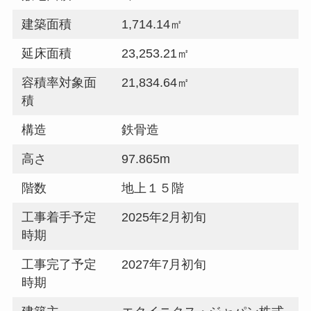
建築面積
1,714.14㎡
延床面積
23,253.21㎡
容積率対象面
21,834.64㎡
積
構造
鉄骨造
高さ
97.865m
階数
地上１５階
工事着手予定
2025年2月初旬
時期
工事完了予定
2027年7月初旬
時期