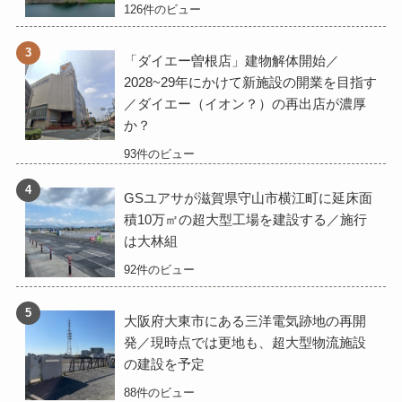
126件のビュー
「ダイエー曽根店」建物解体開始／
2028~29年にかけて新施設の開業を目指す
／ダイエー（イオン？）の再出店が濃厚
か？
93件のビュー
GSユアサが滋賀県守山市横江町に延床面
積10万㎡の超大型工場を建設する／施行
は大林組
92件のビュー
大阪府大東市にある三洋電気跡地の再開
発／現時点では更地も、超大型物流施設
の建設を予定
88件のビュー