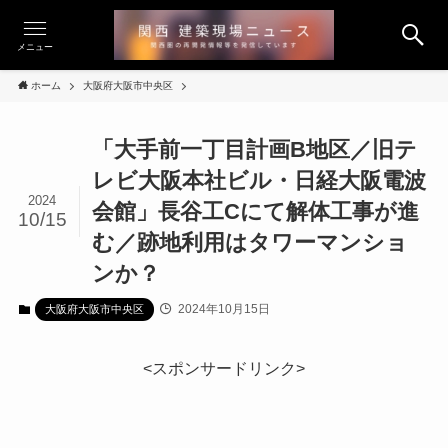
メニュー
ホーム
大阪府大阪市中央区
「大手前一丁目計画B地区／旧テ
レビ大阪本社ビル・日経大阪電波
2024
会館」長谷工Cにて解体工事が進
10/15
む／跡地利用はタワーマンショ
ンか？
2024年10月15日
大阪府大阪市中央区
<スポンサードリンク>