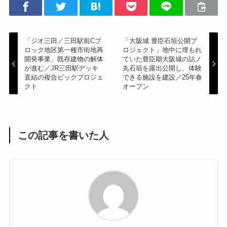
「ジオ三田／三田駅前Cブ
「大阪城 豊臣石垣公開プ
ロック地区第一種市街地再
ロジェクト」地中に埋もれ
開発事業」既存建物の解体
ていた豊臣期大阪城の詰ノ
が進む／JR三田駅デッキ
丸石垣を露出公開し、体験
直結の複合ビックプロジェ
できる施設を建設／25年春
クト
オープン
この記事を書いた人