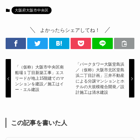
大阪府大阪市中央区
よかったらシェアしてね！
「パークタワー大阪堂島浜
「（仮称）大阪市中央区南
／（仮称）大阪市北区堂島
船場１丁目新築工事」エス
浜二丁目計画」三井不動産
リードが地上15階建てのマ
による分譲マンションとホ
ンションを建設／施工はイ
テルの大規模複合開発／設
ー・エル建設
計施工は清水建設
この記事を書いた人