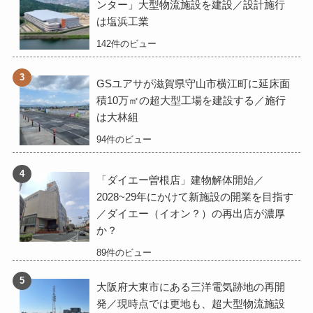
ンター」大型物流施設を建設／設計施行
は塩浜工業
142件のビュー
GSユアサが滋賀県守山市横江町に延床面
積10万㎡の超大型工場を建設する／施行
は大林組
94件のビュー
「ダイエー曽根店」建物解体開始／
2028~29年にかけて新施設の開業を目指す
／ダイエー（イオン？）の再出店が濃厚
か？
89件のビュー
大阪府大東市にある三洋電気跡地の再開
発／現時点では更地も、超大型物流施設