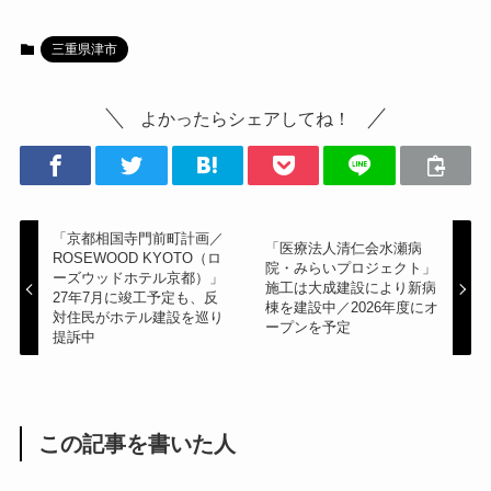
三重県津市
よかったらシェアしてね！
「京都相国寺門前町計画／
「医療法人清仁会水瀬病
ROSEWOOD KYOTO（ロ
院・みらいプロジェクト」
ーズウッドホテル京都）」
施工は大成建設により新病
27年7月に竣工予定も、反
棟を建設中／2026年度にオ
対住民がホテル建設を巡り
ープンを予定
提訴中
この記事を書いた人