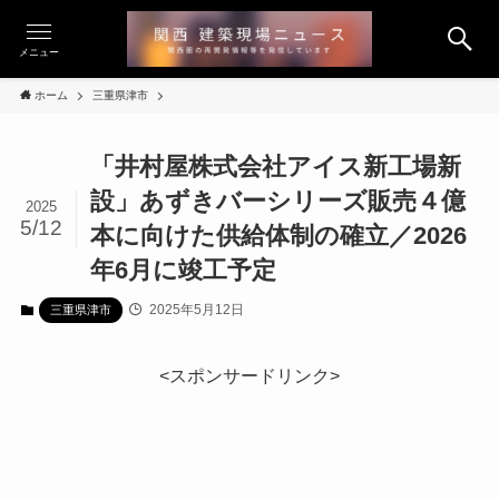
メニュー
ホーム
三重県津市
「井村屋株式会社アイス新工場新
設」あずきバーシリーズ販売４億
2025
5/12
本に向けた供給体制の確立／2026
年6月に竣工予定
2025年5月12日
三重県津市
<スポンサードリンク>