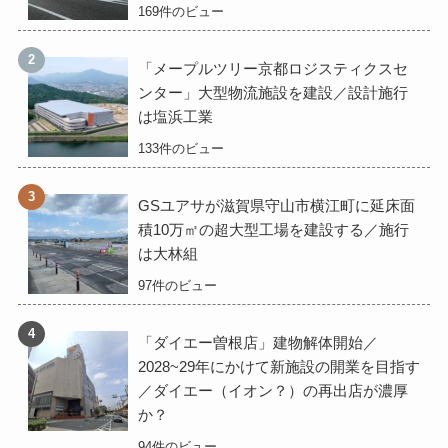
169件のビュー
「メープルツリー京都ロジスティクスセ
ンター」大型物流施設を建設／設計施行
は塩浜工業
133件のビュー
GSユアサが滋賀県守山市横江町に延床面
積10万㎡の超大型工場を建設する／施行
は大林組
97件のビュー
「ダイエー曽根店」建物解体開始／
2028~29年にかけて新施設の開業を目指す
／ダイエー（イオン？）の再出店が濃厚
か？
94件のビュー