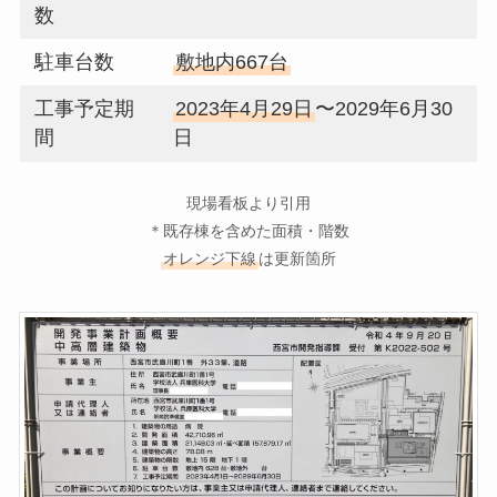
数
駐車台数
敷地内667台
工事予定期
2023年4月29日
〜2029年6月30
間
日
現場看板より引用
＊既存棟を含めた面積・階数
オレンジ下線
は更新箇所