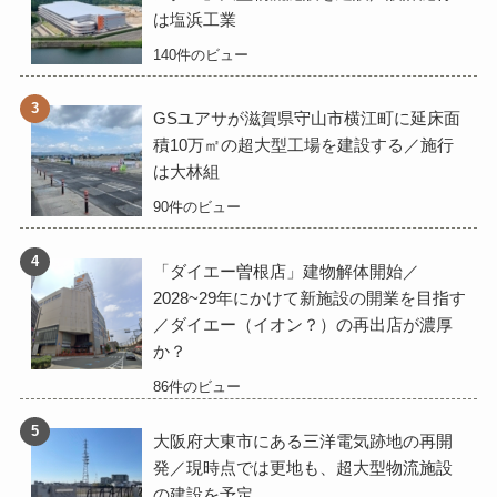
は塩浜工業
140件のビュー
GSユアサが滋賀県守山市横江町に延床面
積10万㎡の超大型工場を建設する／施行
は大林組
90件のビュー
「ダイエー曽根店」建物解体開始／
2028~29年にかけて新施設の開業を目指す
／ダイエー（イオン？）の再出店が濃厚
か？
86件のビュー
大阪府大東市にある三洋電気跡地の再開
発／現時点では更地も、超大型物流施設
の建設を予定